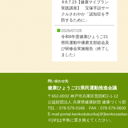
Ｒ8.7.23【健康マイプラン
実践講座】 宝塚手話サー
クルさわやか「認知症を予
防するために」
2026/07/28
令和8年度健康ひょうご21
県民運動中播磨支部総会及
び研修会実施報告（終了し
ました）
問い合わせ先
健康ひょうご21県民運動推進会議
〒652-0032 神戸市兵庫区荒田町2-1-12
公益財団法人 兵庫県健康財団 健康づくり部
TEL：078-579-0166 FAX：078-579-0600
E-mail:portal-kenkodukurika[＠]kenkozaidan.
※[＠]は半角に置き換えてください。