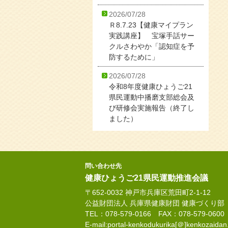
2026/07/28
Ｒ8.7.23【健康マイプラン
実践講座】 宝塚手話サー
クルさわやか「認知症を予
防するために」
2026/07/28
令和8年度健康ひょうご21
県民運動中播磨支部総会及
び研修会実施報告（終了し
ました）
問い合わせ先
健康ひょうご21県民運動推進会議
〒652-0032 神戸市兵庫区荒田町2-1-12
公益財団法人 兵庫県健康財団 健康づくり部
TEL：078-579-0166 FAX：078-579-0600
E-mail:portal-kenkodukurika[＠]kenkozaidan.