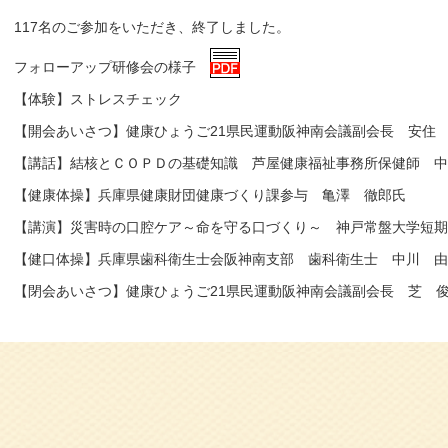
117名のご参加をいただき、終了しました。
フォローアップ研修会の様子
【体験】ストレスチェック
【開会あいさつ】健康ひょうご21県民運動阪神南会議副会長 安住
【講話】結核とＣＯＰＤの基礎知識 芦屋健康福祉事務所保健師 中
【健康体操】兵庫県健康財団健康づくり課参与 亀澤 徹郎氏
【講演】災害時の口腔ケア～命を守る口づくり～ 神戸常盤大学短
【健口体操】兵庫県歯科衛生士会阪神南支部 歯科衛生士 中川 由
【閉会あいさつ】健康ひょうご21県民運動阪神南会議副会長 芝 