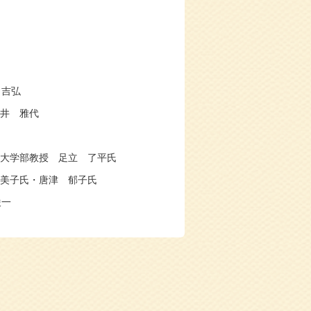
 吉弘
井 雅代
期大学部教授 足立 了平氏
美子氏・唐津 郁子氏
俊一