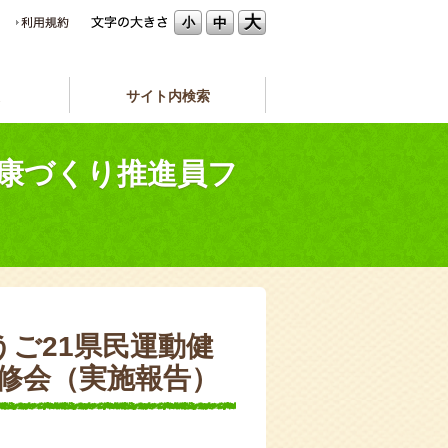
大
中
小
サイト内検索
健康づくり推進員フ
うご21県民運動健
修会（実施報告）