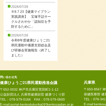
2026/07/28
Ｒ8.7.23【健康マイプラン
実践講座】 宝塚手話サー
クルさわやか「認知症を予
防するために」
2026/07/28
令和8年度健康ひょうご21
県民運動中播磨支部総会及
び研修会実施報告（終了し
ました）
問い合わせ先
兵庫県
健康ひょうご21県民運動推進会議
〒650-8567
〒652-0032 神戸市兵庫区荒田町2-1-12
保健医療部 健
公益財団法人 兵庫県健康財団 健康づくり部
TEL：078-34
TEL：078-579-0166 FAX：078-579-0600
E-mail:kenkouz
E-mail:portal-kenkodukurika[＠]kenkozaidan.or.jp