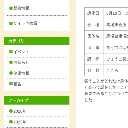
新着情報
講座日
5月18日（
サイト内検索
会 場
馬場集会所
団体名
馬場健康増
カテゴリ
演 題
笑う門には
イベント
講 師
ひょうご笑
お知らせ
分 野
こころ
健康情報
笑うことがどれだけ身
報告
と会って話をし笑うこ
必要であることについ
した。
アーカイブ
2026年
2025年