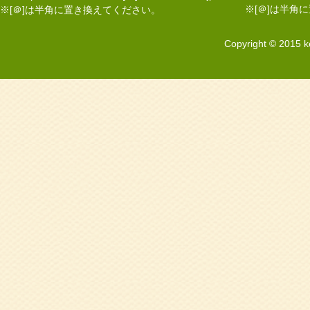
※[＠]は半角
※[＠]は半角に置き換えてください。
Copyright © 2015 k