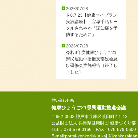
2026/07/28
Ｒ8.7.23【健康マイプラン
実践講座】 宝塚手話サー
クルさわやか「認知症を予
防するために」
2026/07/28
令和8年度健康ひょうご21
県民運動中播磨支部総会及
び研修会実施報告（終了し
ました）
問い合わせ先
健康ひょうご21県民運動推進会議
〒652-0032 神戸市兵庫区荒田町2-1-12
公益財団法人 兵庫県健康財団 健康づくり部
TEL：078-579-0166 FAX：078-579-0600
E-mail:portal-kenkodukurika[＠]kenkozaidan.