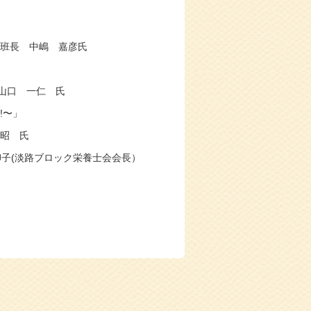
 中嶋 嘉彦氏
口 一仁 氏
!〜」
昭 氏
子(淡路ブロック栄養士会会長）