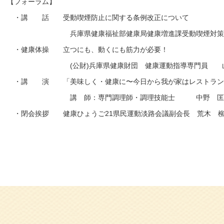
【フォーラム】
・講 話 受動喫煙防止に関する条例改正について
兵庫県健康福祉部健康局健康増進課受動喫煙対策班長
・健康体操 立つにも、動くにも筋力が必要！
(公財)兵庫県健康財団 健康運動指導専門員 山
・講 演 「美味しく・健康に〜今日から我が家はレストラン
講 師：専門調理師・調理技能士 中野 匡
・閉会挨拶 健康ひょうご21県民運動淡路会議副会長 荒木 柳