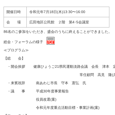
開催日時
令和元年7月18日(木)13:30〜16:00
会 場
広田地区公民館 ２階 第4･5会議室
86名のご参加をいただき、盛会のうちに終えることができました。
総会・フォーラムの様子
≪プログラム≫
【総 会】
・開会挨拶 健康ひょうご21県民運動淡路会議 会長 津本 
常任顧問 高見 隆(兵庫県淡路
・来賓祝辞 南あわじ市長 守本 憲弘 氏
・議 事 平成30年度事業報告
役員改選(案)
令和元年度重点活動目標・事業計画(案)