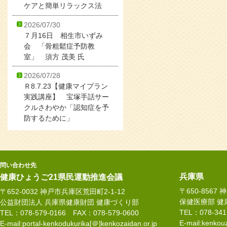
ケアと簡単リラックス法
2026/07/30
７月16日 相生市いずみ
会 「骨粗鬆症予防教
室」 須方 茂美 氏
2026/07/28
Ｒ8.7.23【健康マイプラン
実践講座】 宝塚手話サー
クルさわやか「認知症を予
防するために」
問い合わせ先
兵庫県
健康ひょうご21県民運動推進会議
〒650-8567
〒652-0032 神戸市兵庫区荒田町2-1-12
保健医療部 健
公益財団法人 兵庫県健康財団 健康づくり部
TEL：078-34
TEL：078-579-0166 FAX：078-579-0600
E-mail:kenkouz
E-mail:portal-kenkodukurika[＠]kenkozaidan.or.jp