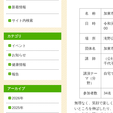
新着情報
名 称
加東
サイト内検索
日 時
令和元
00
カテゴリ
場 所
滝野
イベント
団体名
加東
お知らせ
講 師
（公
千代子
健康情報
講演テー
自宅
報告
マ（分
野）
アーカイブ
参加者数
34名
2026年
無理なく、笑顔で楽し
2025年
いところを伸ばしたり