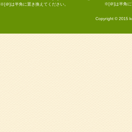
※[＠]は半角
※[＠]は半角に置き換えてください。
Copyright © 2015 k