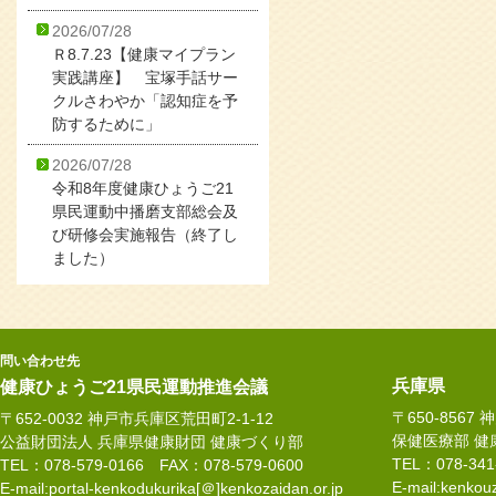
2026/07/28
Ｒ8.7.23【健康マイプラン
実践講座】 宝塚手話サー
クルさわやか「認知症を予
防するために」
2026/07/28
令和8年度健康ひょうご21
県民運動中播磨支部総会及
び研修会実施報告（終了し
ました）
問い合わせ先
兵庫県
健康ひょうご21県民運動推進会議
〒650-8567
〒652-0032 神戸市兵庫区荒田町2-1-12
保健医療部 健
公益財団法人 兵庫県健康財団 健康づくり部
TEL：078-34
TEL：078-579-0166 FAX：078-579-0600
E-mail:kenkouz
E-mail:portal-kenkodukurika[＠]kenkozaidan.or.jp