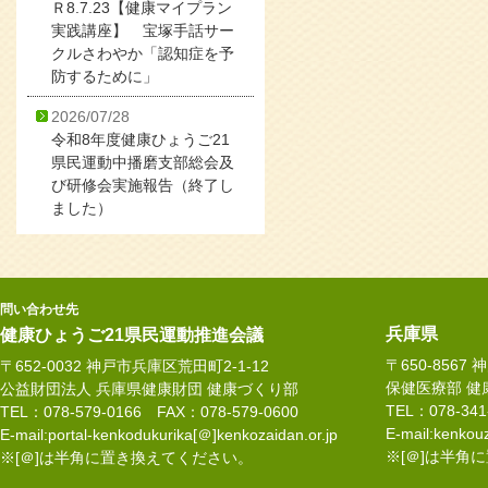
Ｒ8.7.23【健康マイプラン
実践講座】 宝塚手話サー
クルさわやか「認知症を予
防するために」
2026/07/28
令和8年度健康ひょうご21
県民運動中播磨支部総会及
び研修会実施報告（終了し
ました）
問い合わせ先
兵庫県
健康ひょうご21県民運動推進会議
〒650-8567
〒652-0032 神戸市兵庫区荒田町2-1-12
保健医療部 健
公益財団法人 兵庫県健康財団 健康づくり部
TEL：078-34
TEL：078-579-0166 FAX：078-579-0600
E-mail:kenkouz
E-mail:portal-kenkodukurika[＠]kenkozaidan.or.jp
※[＠]は半角
※[＠]は半角に置き換えてください。