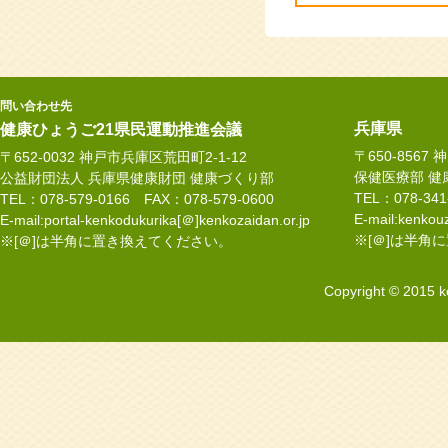
2026.02.16
1
いて 加古川中央
2025.12.23
1
問い合わせ先
氏
兵庫県
健康ひょうご21県民運動推進会議
〒650-8567
〒652-0032 神戸市兵庫区荒田町2-1-12
2025.12.15
1
保健医療部 健
公益財団法人 兵庫県健康財団 健康づくり部
と認知症への備え」
TEL：078-34
TEL：078-579-0166 FAX：078-579-0600
E-mail:kenkouz
E-mail:portal-kenkodukurika[＠]kenkozaidan.or.jp
2025.12.09
5
※[＠]は半角
※[＠]は半角に置き換えてください。
音楽療法士グルー
Copyright © 2015 k
2025.12.01
1
も自分が？ご家族
2025.12.01
８
な❝はじめの一歩