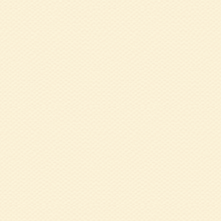
た！
2020.09.28
兵
た！
2019.12.09
1
免疫力UP～
2019.08.23
認
2019.03.08
２
梅谷浩子 氏
2018.11.21
1
亭 楽団治 氏
2018.06.01
4
2015.05.26
「