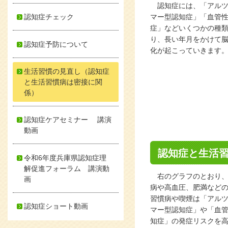
認知症には、「アルツ
認知症チェック
マー型認知症」「血管
症」などいくつかの種
り、長い年月をかけて
認知症予防について
化が起こっていきます
生活習慣の見直し（認知症
と生活習慣病は密接に関
係）
認知症ケアセミナー 講演
動画
認知症と生活
令和6年度兵庫県認知症理
解促進フォーラム 講演動
右のグラフのとおり、
画
病や高血圧、肥満など
習慣病や喫煙は「アル
認知症ショート動画
マー型認知症」や「血
知症」の発症リスクを