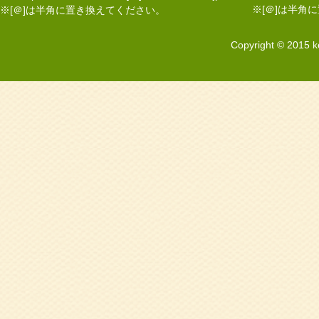
※[＠]は半角
※[＠]は半角に置き換えてください。
Copyright © 2015 k