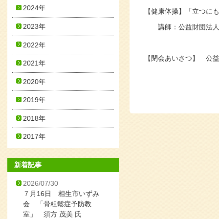
2024年
【健康体操】「立つにも
2023年
講師：公益財団法人兵
2022年
【閉会あいさつ】 公
2021年
2020年
2019年
2018年
2017年
新着記事
2026/07/30
７月16日 相生市いずみ
会 「骨粗鬆症予防教
室」 須方 茂美 氏