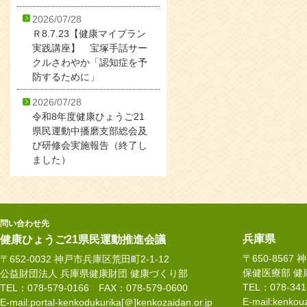
2026/07/28
Ｒ8.7.23【健康マイプラン
実践講座】 宝塚手話サー
クルさわやか「認知症を予
防するために」
2026/07/28
令和8年度健康ひょうご21
県民運動中播磨支部総会及
び研修会実施報告（終了し
ました）
問い合わせ先
兵庫県
健康ひょうご21県民運動推進会議
〒650-8567
〒652-0032 神戸市兵庫区荒田町2-1-12
保健医療部 健
公益財団法人 兵庫県健康財団 健康づくり部
TEL：078-34
TEL：078-579-0166 FAX：078-579-0600
E-mail:kenkouz
E-mail:portal-kenkodukurika[＠]kenkozaidan.or.jp