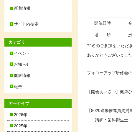
新着情報
開催日時
令和
サイト内検索
場 所
洲
カテゴリ
72名のご参加をいただ
イベント
ありがとうございまし
お知らせ
フォローアップ研修会
健康情報
報告
【開会あいさつ】健康ひ
アーカイブ
【8020運動推進員資
2026年
講師：歯科衛生士 木
2025年