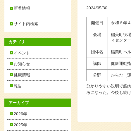
2024/05/30
新着情報
開催日
令和６年
サイト内検索
会場
稲美町役
ィセンタ
カテゴリ
団体名
稲美町ヘ
イベント
講師
健康運動指
お知らせ
健康情報
分野
からだ（
報告
分かりやすい説明で筋
考になった。今後も続
アーカイブ
2026年
2025年