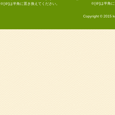
※[＠]は半角
※[＠]は半角に置き換えてください。
Copyright © 2015 k