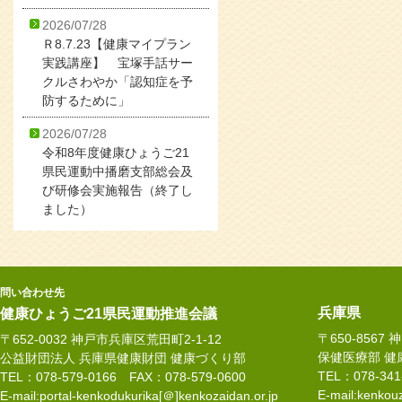
2026/07/28
Ｒ8.7.23【健康マイプラン
実践講座】 宝塚手話サー
クルさわやか「認知症を予
防するために」
2026/07/28
令和8年度健康ひょうご21
県民運動中播磨支部総会及
び研修会実施報告（終了し
ました）
問い合わせ先
兵庫県
健康ひょうご21県民運動推進会議
〒650-8567
〒652-0032 神戸市兵庫区荒田町2-1-12
保健医療部 健
公益財団法人 兵庫県健康財団 健康づくり部
TEL：078-34
TEL：078-579-0166 FAX：078-579-0600
E-mail:kenkouz
E-mail:portal-kenkodukurika[＠]kenkozaidan.or.jp