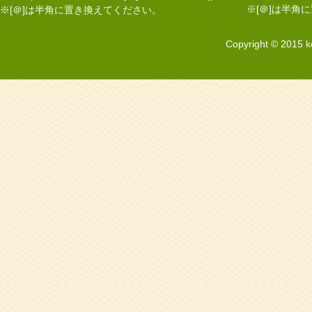
※[＠]は半角
※[＠]は半角に置き換えてください。
Copyright © 2015 k