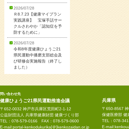
2026/07/28
Ｒ8.7.23【健康マイプラン
実践講座】 宝塚手話サー
クルさわやか「認知症を予
防するために」
2026/07/28
令和8年度健康ひょうご21
県民運動中播磨支部総会及
び研修会実施報告（終了し
ました）
問い合わせ先
兵庫県
健康ひょうご21県民運動推進会議
〒650-8567
〒652-0032 神戸市兵庫区荒田町2-1-12
保健医療部 健
公益財団法人 兵庫県健康財団 健康づくり部
TEL：078-34
TEL：078-579-0166 FAX：078-579-0600
E-mail:kenkouz
E-mail:portal-kenkodukurika[＠]kenkozaidan.or.jp