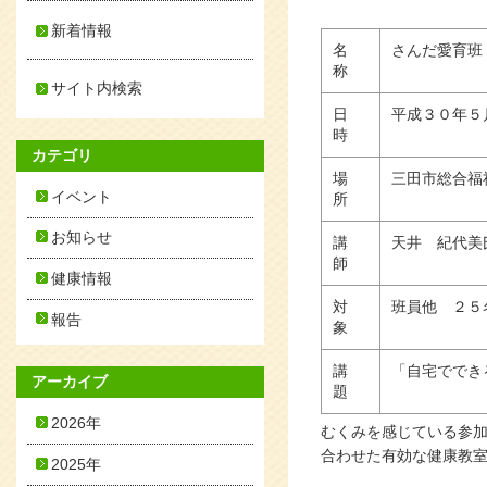
新着情報
名
さんだ愛育班
称
サイト内検索
日
平成３０年５月
時
カテゴリ
場
三田市総合福
イベント
所
お知らせ
講
天井 紀代美
師
健康情報
対
班員他 ２５
報告
象
講
「自宅ででき
アーカイブ
題
2026年
むくみを感じている参
合わせた有効な健康教
2025年