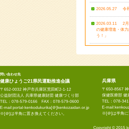
2026.05.27
令
2026.03.11
2
の健康増進・体力
う！」
2025.11.27
1
動かして健康度を
2025.11.27
1
問い合わせ先
厚美 氏
兵庫県
健康ひょうご21県民運動推進会議
〒650-8567
〒652-0032 神戸市兵庫区荒田町2-1-12
2025.11.27
令
保健医療部 健
公益財団法人 兵庫県健康財団 健康づくり部
研修会(終了しま
TEL：078-34
TEL：078-579-0166 FAX：078-579-0600
E-mail:kenkouz
E-mail:portal-kenkodukurika[＠]kenkozaidan.or.jp
2025.10.31
令
※[＠]は半角
※[＠]は半角に置き換えてください。
園(中播磨)
Copyright © 2015 k