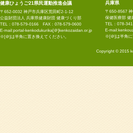
2025.07.29
令
兵庫県
健康ひょうご21県民運動推進会議
〒650-8567
〒652-0032 神戸市兵庫区荒田町2-1-12
2025.05.29
5
保健医療部 健
公益財団法人 兵庫県健康財団 健康づくり部
子 氏
TEL：078-34
TEL：078-579-0166 FAX：078-579-0600
E-mail:kenkouz
E-mail:portal-kenkodukurika[＠]kenkozaidan.or.jp
※[＠]は半角
※[＠]は半角に置き換えてください。
2025.05.29
4
果的な歩き方」 正
Copyright © 2015 k
2024.12.13
1
紀代美 氏
2024.12.02
1
2024.11.25
令
2024.11.20
令
た）
2024.11.12
1