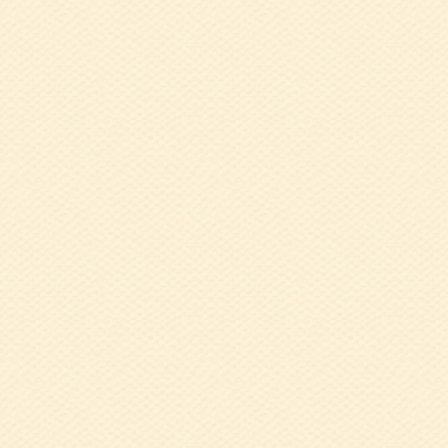
2019.07.02
令
2019.03.05
平
報告
2018.12.14
1
生活』 村上 貴美
2018.12.13
平
告
2018.10.24
1
そ長寿食～』 家
2018.09.26
9
子 氏
2018.08.09
5