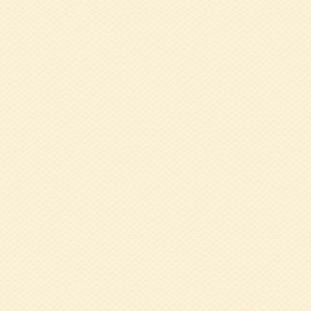
～お口の機能の獲
2023.10.19
9
ら簡単にできること
2023.08.01
令
2022.12.20
令
了しました）
2022.09.21
9
2022.03.29
3
澤徹郎氏
2021.12.24
1
らもの」田口たえ
2021.11.30
北