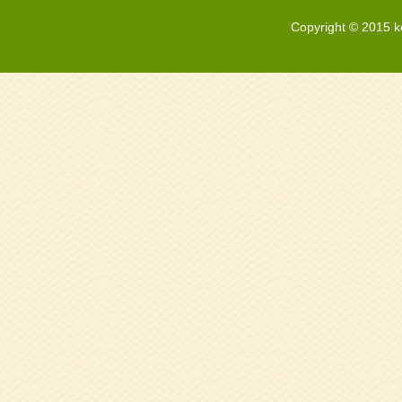
2025.10.20
９
Copyright © 2015 k
笑いヨガ！」北
2025.09.24
令
ら(丹波)
2025.06.23
5
ましょう♪～」
2025.06.23
令
2025.05.12
4
づくりと実践～」
2025.04.23
令
2024.11.27
1
ォローアップ研修