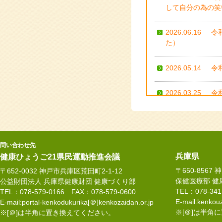
して自分の為の笑
2026.06.16
令
た）
2026.05.14
令
2026.03.25
令
波)
2025.11.18
令
や禁煙方法につい
問い合わせ先
兵庫県
健康ひょうご21県民運動推進会議
2025.11.17
1
〒650-8567
〒652-0032 神戸市兵庫区荒田町2-1-12
フォローアップ研
保健医療部 健
公益財団法人 兵庫県健康財団 健康づくり部
TEL：078-34
TEL：078-579-0166 FAX：078-579-0600
2025.11.12
令
E-mail:kenkouz
E-mail:portal-kenkodukurika[＠]kenkozaidan.or.jp
ルを予防しよう♪
※[＠]は半角
※[＠]は半角に置き換えてください。