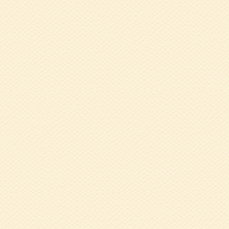
2023.08.01
令
2022.12.06
1
地域活動栄養士会
2022.12.05
た
2022.11.15
健
り』
2022.10.17
健
プ研修会）開催し
2022.09.21
健
くり講習』
2022.08.19
健