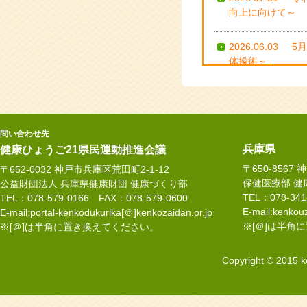
向上に向けて～
2026.06.03
5
体操術～」
2026.05.28
5
2026.05.28
5
問い合わせ先
兵庫県
健康ひょうご21県民運動推進会議
2026.05.28
健
〒650-8567
〒652-0032 神戸市兵庫区荒田町2-1-12
保健医療部 健
公益財団法人 兵庫県健康財団 健康づくり部
TEL：078-34
TEL：078-579-0166 FAX：078-579-0600
2026.05.28
5
E-mail:kenkouz
E-mail:portal-kenkodukurika[＠]kenkozaidan.or.jp
え子氏
※[＠]は半角
※[＠]は半角に置き換えてください。
2025.12.19
1
Copyright © 2015 k
る」健康運動指導
2025.12.15
1