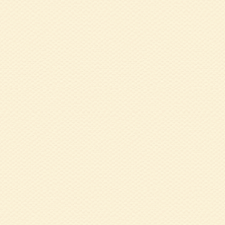
操」 溝渕 紀子
2024.01.23
5
2023.12.20
9
炎予防について」
2023.12.20
1
2023.12.20
9
2023.12.20
1
施報告（終了しま
2023.12.14
1
子 氏
2023.12.14
9
「おてがる健康体