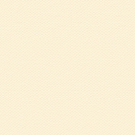
2023.10.26
令
2023.10.26
令
(西播磨)
2023.09.19
9
渕 紀子 氏
2023.07.28
令
た）
2023.06.08
６
防」 溝渕 紀子
2023.06.08
5
2023.06.01
5