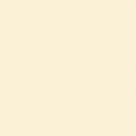
須方 茂美 氏
2025.12.04
令
プ研修会（終了し
2025.11.17
1
古 綾氏
2025.10.31
令
播磨)
2025.10.07
9
2025.08.18
令
た）
2025.06.16
令
2024.12.10
令