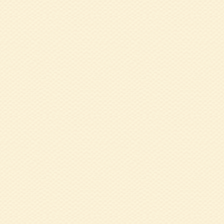
2022.09.21
８
になる」 田口 
2022.08.04
令
2022.08.01
5
ン」の増やし方 北
2022.06.03
令
2022.01.06
西
た）
2021.12.24
1
田口 たえ子 氏
2021.12.15
令
議会 女性交流研