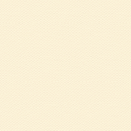
操」 溝渕 紀子
2023.04.03
1
心の健康を保つた
2023.02.14
1
2022 ～怪我
子 氏
2022.12.20
1
実施報告（終了し
2022.10.31
令
会
2022.10.31
1
「おてがる健康体
2022.10.31
1